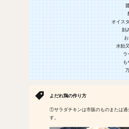
オイスタ
刻
お
水飴又
ラ
も
よだれ鶏の作り方
①サラダチキンは市販のものまたは過
す。