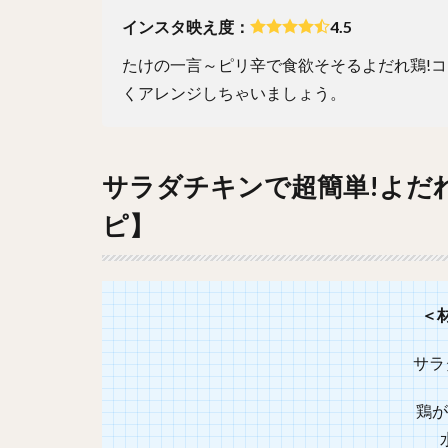
インスタ映え度：
4.5
たけの一言～ピリ辛で食欲そそるよだれ鶏!
くアレンジしちゃいましょう。
サラダチキンで超簡単!よだ
ピ】
＜
サラ
鶏が