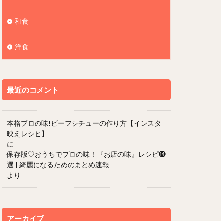
和食
洋食
最近のコメント
本格プロの味!ビーフシチューの作り方【インスタ
映えレシピ】
に
保存版♡おうちでプロの味！『お店の味』レシピ⓮
選 | 綺麗になるためのまとめ速報
より
アーカイブ