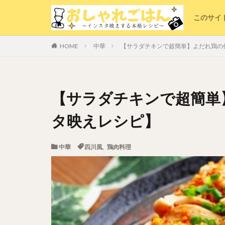
このサイ
中華
【サラダチキンで超簡単】よだれ鶏の
HOME
【サラダチキンで超簡単
タ映えレシピ】
中華
四川風
,
鶏肉料理