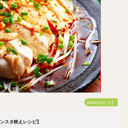
photo by つよ
インスタ映えレシピ】