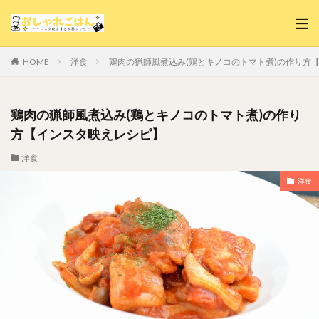
洋食
鶏肉の猟師風煮込み(鶏とキノコのトマト煮)の作り方
HOME
鶏肉の猟師風煮込み(鶏とキノコのトマト煮)の作り
方【インスタ映えレシピ】
洋食
洋食