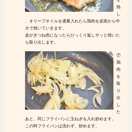
熱
し
、オリーブオイルを適量入れたら鶏肉を皮面から中
火で焼いていきます。
皮がきつね色になったらひっくり返しサッと焼いた
ら取り出します。
⑦
鶏
肉
を
取
り
出
し
た
あと、同じフライパンに玉ねぎを入れ炒めます。
この時フライパンは洗わず、炒めます。