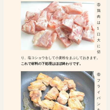
⑤
鶏
肉
は
1
口
大
に
切
り、塩コショウをして小麦粉をまぶしておきます。
これで材料の下処理はほぼ終わりです。
⑥
フ
ラ
イ
パ
ン
を