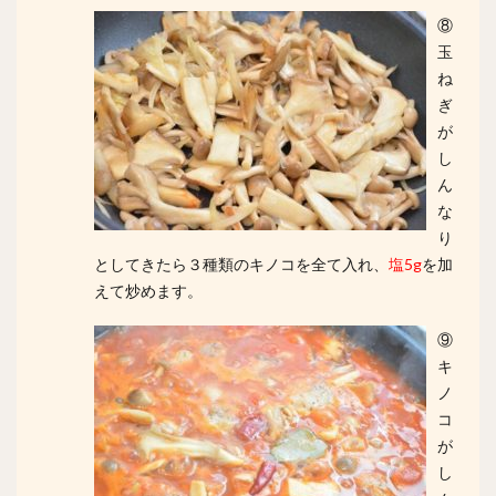
⑧
玉
ね
ぎ
が
し
ん
な
り
としてきたら３種類のキノコを全て入れ、
塩5g
を加
えて炒めます。
⑨
キ
ノ
コ
が
し