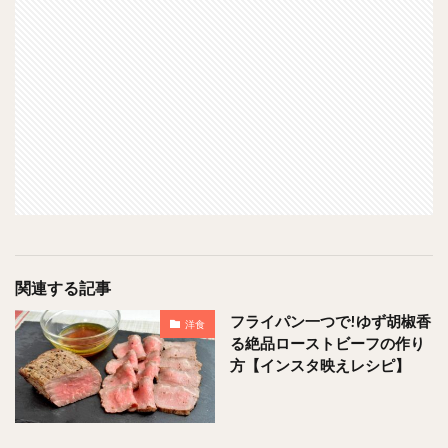
関連する記事
フライパン一つで!ゆず胡椒香
洋食
る絶品ローストビーフの作り
方【インスタ映えレシピ】