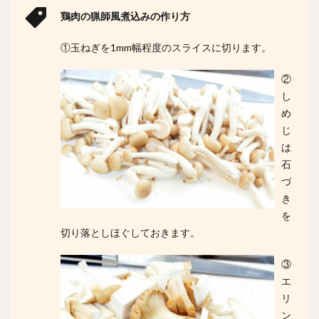
鶏肉の猟師風煮込みの作り方
①玉ねぎを1mm幅程度のスライスに切ります。
②
し
め
じ
は
石
づ
き
を
切り落としほぐしておきます。
③
エ
リ
ン