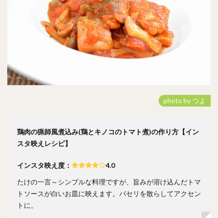
photo by つよ
鶏肉の猟師風煮込み(鶏とキノコのトマト煮)の作り方【イン
スタ映えレシピ】
インスタ映え度：
4.0
たけの一言～シンプルな料理ですが、旨みが溶け込んだトマ
トソースが白いお皿に映えます。パセリを散らしてアクセン
トに。