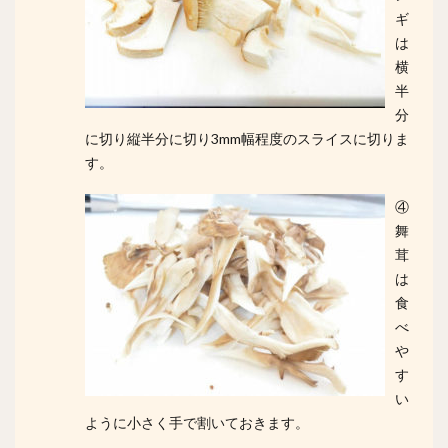
ギ
は
横
半
分
に切り縦半分に切り3mm幅程度のスライスに切りま
す。
④
舞
茸
は
食
べ
や
す
い
ように小さく手で割いておきます。