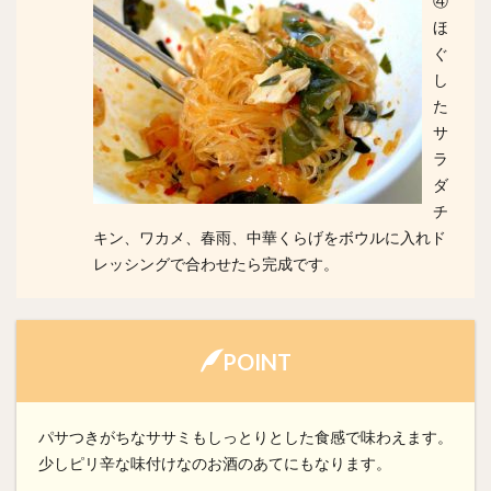
④
ほ
ぐ
し
た
サ
ラ
ダ
チ
キン、ワカメ、春雨、中華くらげをボウルに入れド
レッシングで合わせたら完成です。
POINT
パサつきがちなササミもしっとりとした食感で味わえます。
少しピリ辛な味付けなのお酒のあてにもなります。