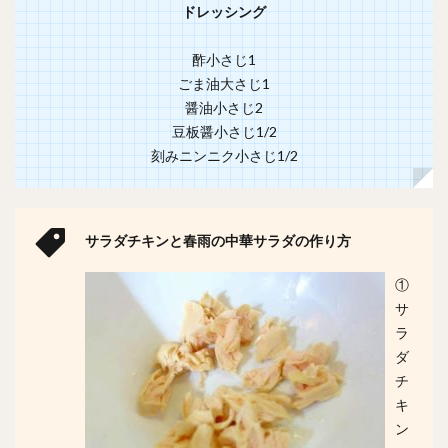
ドレッシング
酢小さじ1
ごま油大さじ1
醤油小さじ2
豆板醤小さじ1/2
刻みニンニク小さじ1/2
サラダチキンと春雨の中華サラダの作り方
①
サ
ラ
ダ
チ
キ
ン