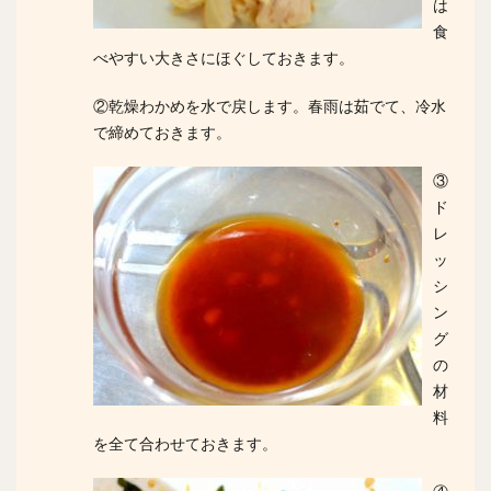
は
食
べやすい大きさにほぐしておきます。
②乾燥わかめを水で戻します。春雨は茹でて、冷水
で締めておきます。
③
ド
レ
ッ
シ
ン
グ
の
材
料
を全て合わせておきます。