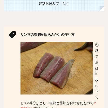
砂糖お好みで 少々
サンマの塩麹竜田あんかけの作り方
①
秋
刀
魚
は
3
枚
に
下
ろ
して3等分ほどし、塩麹と醤油を合わせたもので
２