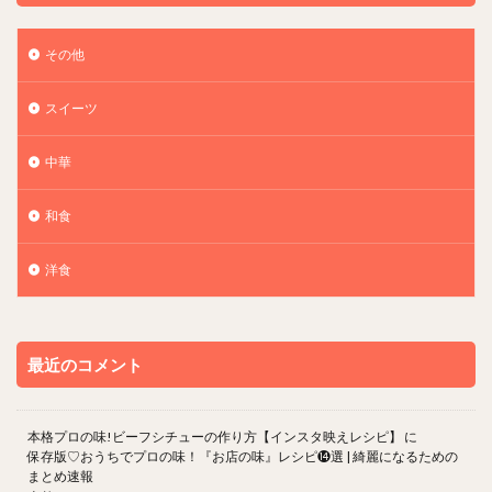
その他
スイーツ
中華
和食
洋食
最近のコメント
本格プロの味!ビーフシチューの作り方【インスタ映えレシピ】
に
保存版♡おうちでプロの味！『お店の味』レシピ⓮選 | 綺麗になるための
まとめ速報