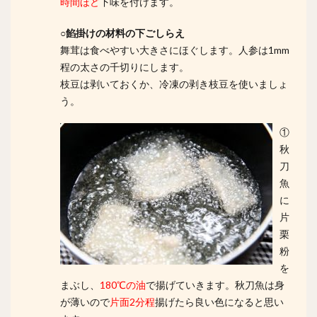
時間ほど
下味を付けます。
○餡掛けの材料の下ごしらえ
舞茸は食べやすい大きさにほぐします。人参は1mm
程の太さの千切りにします。
枝豆は剥いておくか、冷凍の剥き枝豆を使いましょ
う。
①
秋
刀
魚
に
片
栗
粉
を
まぶし、
180℃の油
で揚げていきます。秋刀魚は身
が薄いので
片面2分程
揚げたら良い色になると思い