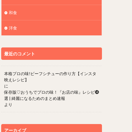
和食
洋食
最近のコメント
本格プロの味!ビーフシチューの作り方【インスタ
映えレシピ】
に
保存版♡おうちでプロの味！『お店の味』レシピ⓮
選 | 綺麗になるためのまとめ速報
より
アーカイブ