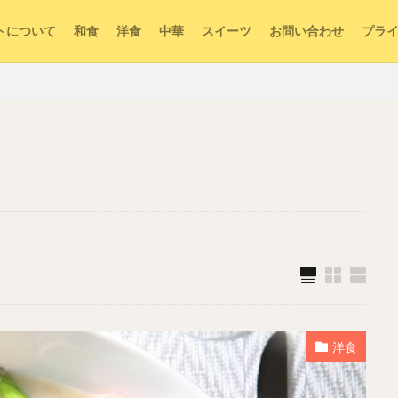
トについて
和食
洋食
中華
スイーツ
お問い合わせ
プラ
洋食