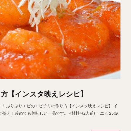
り方【インスタ映えレシピ】
！ ぷりぷりエビのエビチリの作り方【インスタ映えレシピ】 イ
え！冷めても美味しい一品です。 <材料>(2人前) ・エビ 250g